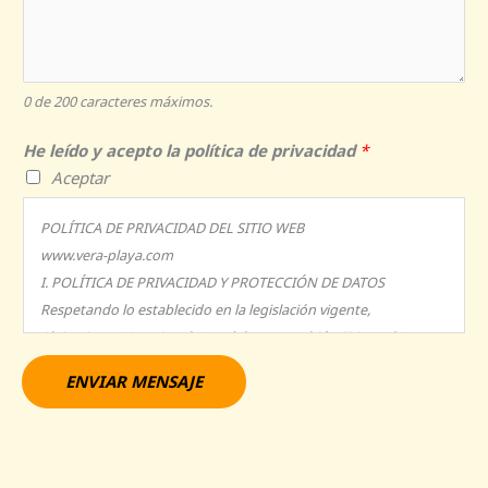
o
c
n
o
*
i
s
E
d
a
l
a
j
0 de 200 caracteres máximos.
e
d
e
c
He leído y acepto la política de privacidad
*
C
*
t
Aceptar
o
r
r
ó
POLÍTICA DE PRIVACIDAD DEL SITIO WEB
r
n
www.vera-playa.com
e
i
I. POLÍTICA DE PRIVACIDAD Y PROTECCIÓN DE DATOS
o
c
Respetando lo establecido en la legislación vigente,
H
o
Alojamiento Vacacional (en adelante, también Sitio Web) se
e
*
compromete a adoptar las medidas técnicas y organizativas
ENVIAR MENSAJE
necesarias, según el nivel de seguridad adecuado al riesgo de
los datos recogidos.
Leyes que incorpora esta política de privacidad