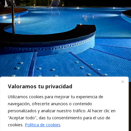
Valoramos tu privacidad
Utilizamos cookies para mejorar tu experiencia de
Calle Naturaleza S/N | Teléfono: 613 25 93 55 | Email:
navegación, ofrecerte anuncios o contenido
info@vera-playa.com
personalizados y analizar nuestro tráfico. Al hacer clic en
"Aceptar todo", das tu consentimiento para el uso de
Copyright © 2026
Vera Natura Vacaciones
Desarrollado por
cookies.
Política de cookies
ValenDigital